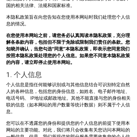
国的相关法律、法规和国家标准。
本隐私政策旨在向您告知在您使用本网站时我们处理您个人信
息的情况。
在您使用本网站之前
，
请您务必认真阅读本隐私政策
，
充分理
解各条款内容
，
包括但不限于免除或限制我们责任的条款。
您
知晓并确认
，
当
您
勾选
“
同意
”
本
隐私政策
，
即表示您同意
我们
按照
本
隐私政策处理您的个人信息
。如果您不同意本
隐私政策
的内容，请立即停止使用本网站。
1. 个人信息
个人信息是指任何能够识别或与其他信息结合可识别特定自然
人的各种信息，包括您的身份信息，如姓名、电子邮件地址、
电话号码、 IP地址或邮政地址。其他不能直接与您的身份相关
联的信息（如本网站的用户数量等统计数据）则不属于个人信
息。
您可以在不透露您的身份和提供您的个人信息的前提下使用本
网站的主要功能。对此，我们将只会收集有关您访问本网站的
一般信息。但是，我们所提供的部分服务需要收集您的个人信