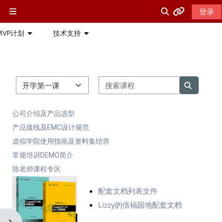
跳到主要内容
登录
停靠面板
Beckhoff网站
切换搜索输入
MVP计划
技术支持
Beckhoff中文网站
课程类别
搜索课程
Beckhoff英文网站
搜索课程
公司介绍及产品选型
PC-Control杂志
产品接线及EMC设计规范
虚拟学院使用指南及资料集结营
Beckhoff在线帮助
常规培训DEMO简介
陈老师课程专区
ETG中国
配套文档列表文件
Lizzy的倍福园地配套文档
Beckhoff USA 培训网站