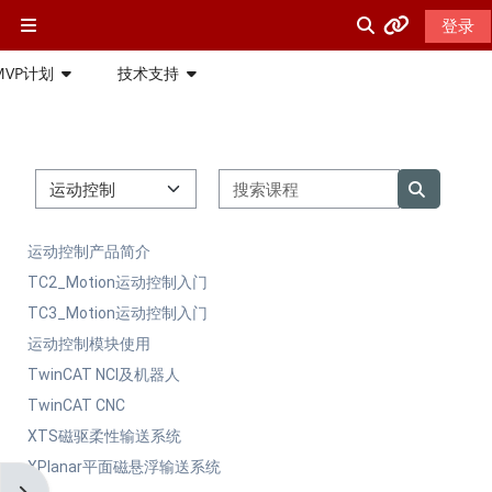
跳到主要内容
登录
停靠面板
Beckhoff网站
切换搜索输入
MVP计划
技术支持
Beckhoff中文网站
课程类别
搜索课程
Beckhoff英文网站
搜索课程
运动控制产品简介
PC-Control杂志
TC2_Motion运动控制入门
TC3_Motion运动控制入门
Beckhoff在线帮助
运动控制模块使用
TwinCAT NCI及机器人
ETG中国
TwinCAT CNC
XTS磁驱柔性输送系统
Beckhoff USA 培训网站
XPlanar平面磁悬浮输送系统