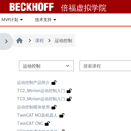
跳到主要内容
倍福虚拟学院
Beckhoff网站
MVP计划
技术支持
Beckhoff中文网站
课程
运动控制
打开块抽屉
Beckhoff英文网站
课程类别
PC-Control杂志
运动控制产品简介
Beckhoff在线帮助
TC2_Motion运动控制入门
TC3_Motion运动控制入门
ETG中国
运动控制模块使用
TwinCAT NCI及机器人
Beckhoff USA 培训网站
TwinCAT CNC