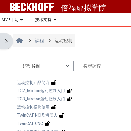
跳至主內容
倍福虚拟学院
Beckhoff网站
MVP计划
技术支持
Beckhoff中文网站
課程
运动控制
開啟區塊抽屜
Beckhoff英文网站
課程類別
PC-Control杂志
运动控制产品简介
Beckhoff在线帮助
TC2_Motion运动控制入门
TC3_Motion运动控制入门
ETG中国
运动控制模块使用
TwinCAT NCI及机器人
Beckhoff USA 培训网站
TwinCAT CNC